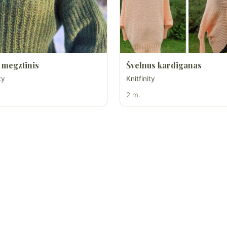
 megztinis
Švelnus kardiganas
ty
Knitfinity
2 m.