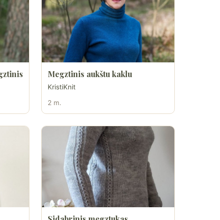
ztinis
Megztinis aukštu kaklu
KristiKnit
2 m.
Sidabrinis megztukas