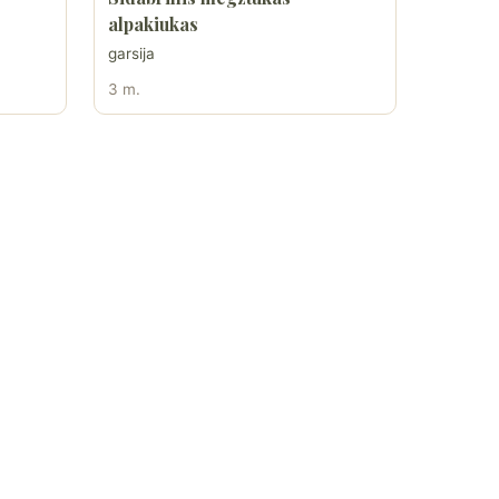
alpakiukas
garsija
3 m.