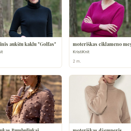
nis aukštu kaklu "Golfas"
moteriškas ciklameno meg
it
KristiKnit
2 m.
ukas Bumbuliukai
moteriškas džemperis