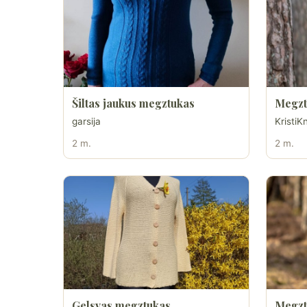
Šiltas jaukus megztukas
Megzti
garsija
KristiKn
2 m.
2 m.
Gelsvas megztukas
Megzt