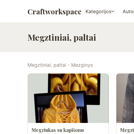
Craftworkspace
Kategorijos
Autor
Megztiniai, paltai
Megztiniai, paltai - Mezginys
Megztukas su kapišonu
Megzt