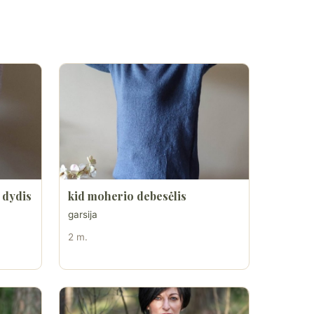
 dydis
kid moherio debesėlis
garsija
2 m.