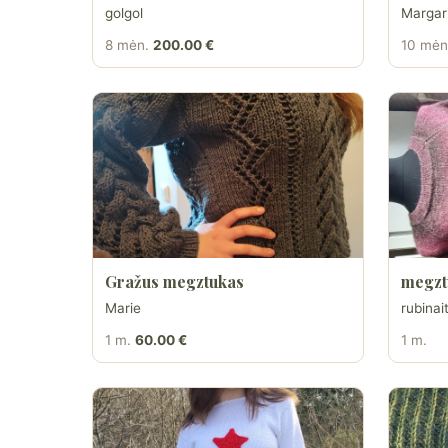
golgol
Margar
8 mėn.
200.00 €
10 mėn
Gražus megztukas
megzt
Marie
rubinai
1 m.
60.00 €
1 m.