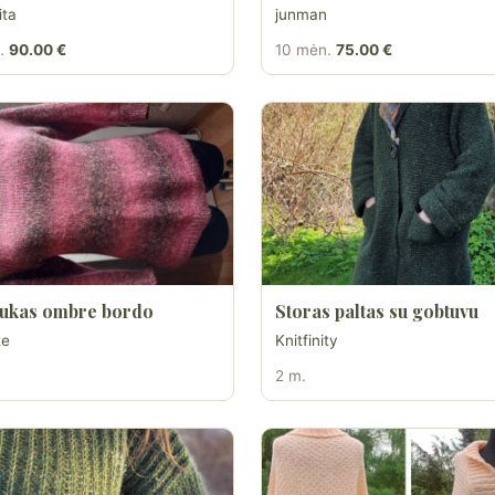
ita
junman
.
90.00 €
10 mėn.
75.00 €
ukas ombre bordo
Storas paltas su gobtuvu
te
Knitfinity
2 m.