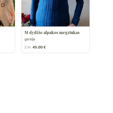
M dydžio alpakos megztukas
garsija
2 m.
45.00 €