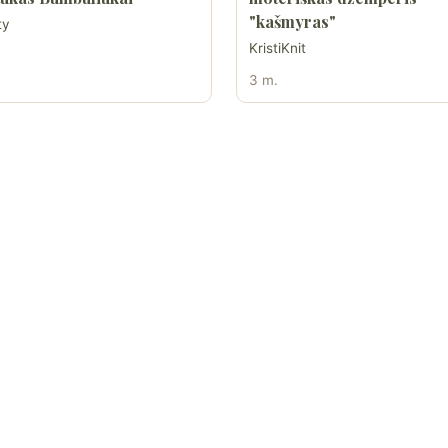
"kašmyras"
ty
KristiKnit
3 m.