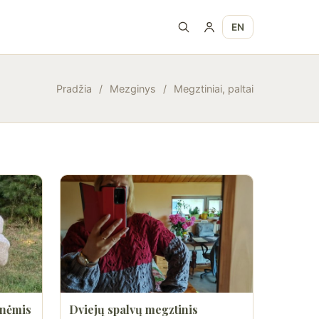
EN
Pradžia
/
Mezginys
/
Megztiniai, paltai
inėmis
Dviejų spalvų megztinis