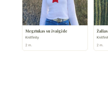
Megztukas su žvaigžde
Žalias
Knitfinity
Knitfini
2 m.
2 m.