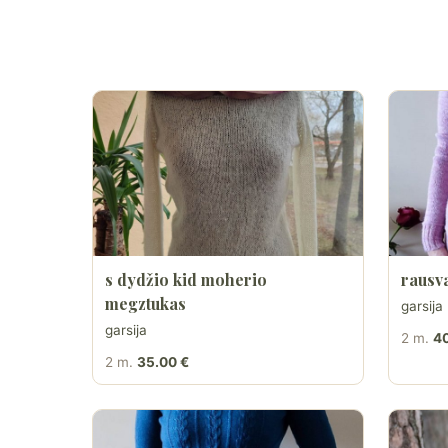
s dydžio kid moherio
rausv
megztukas
garsija
garsija
2 m.
40
2 m.
35.00 €