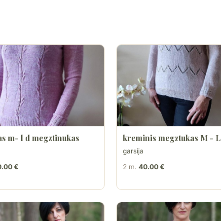
as m- l d megztinukas
kreminis megztukas M - L
garsija
.00 €
2 m.
40.00 €