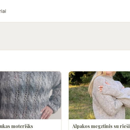
iai
ukas moterišks
Alpakos megztinis su rieš