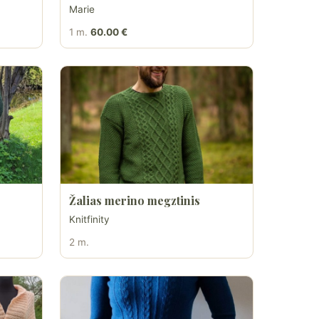
Marie
1 m.
60.00 €
Žalias merino megztinis
Knitfinity
2 m.